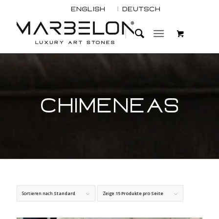
English
Deutsch
CHIMENEAS
Sortieren nach
Standard
Zeige
15 Produkte pro Seite