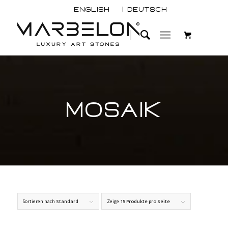
English
Deutsch
MOSAIK
Sortieren nach
Standard
Zeige
15 Produkte pro Seite