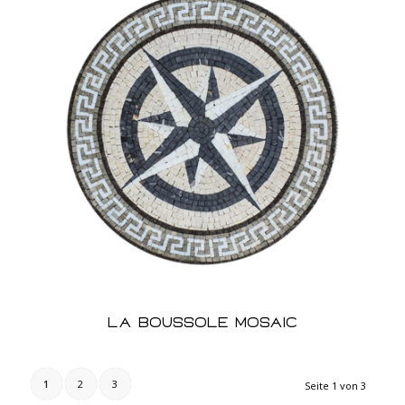
La Boussole Mosaic
1
2
3
Seite 1 von 3