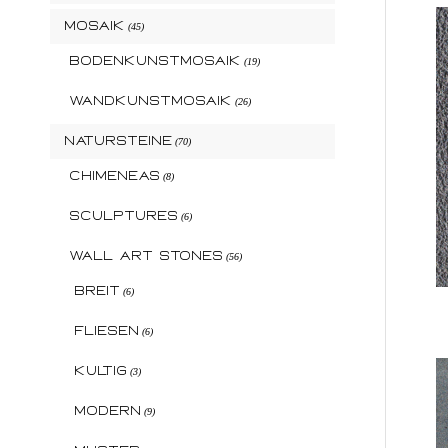
Mosaik
(45)
Bodenkunstmosaik
(19)
Wandkunstmosaik
(26)
Natursteine
(70)
Chimeneas
(8)
Sculptures
(6)
Wall Art Stones
(56)
Breit
(6)
Fliesen
(6)
Kultig
(3)
Modern
(9)