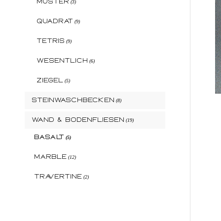
Muster
(3)
Quadrat
(9)
Tetris
(9)
Wesentlich
(6)
Ziegel
(5)
Steinwaschbecken
(8)
Wand & Bodenfliesen
(19)
Basalt
(5)
Marble
(12)
Travertine
(2)